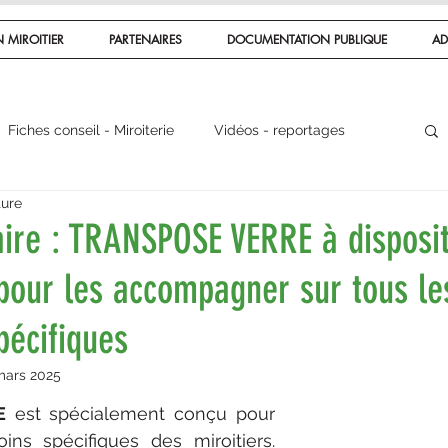
 MIROITIER
PARTENAIRES
DOCUMENTATION PUBLIQUE
AD
Fiches conseil - Miroiterie
Vidéos - reportages
ture
iers du verre
Économie - Marché
aire : TRANSPOSE VERRE à disposi
pour les accompagner sur tous le
pécifiques
mars 2025
E
est spécialement conçu pour 
ns spécifiques des miroitiers. 