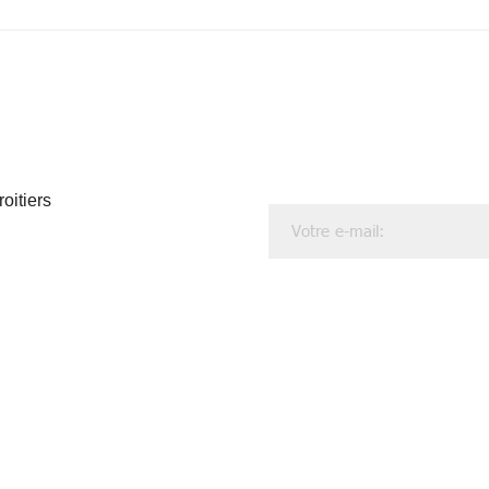
positionne sur L'Ile-de-France, la
Bourgogne et les Hauts-de-France
oitiers