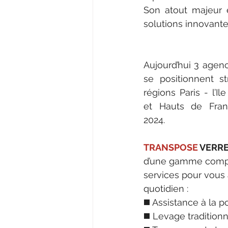
Son atout majeur e
solutions innovantes
Aujourd’hui 3 agen
se positionnent st
régions Paris - l’I
et Hauts de Fran
2024.
TRANSPOSE 
VERRE
d’une gamme complè
services pour vou
quotidien : 
◼️ Assistance à la 
◼️ Levage traditionn