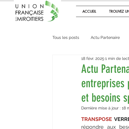
ACCUEIL
TROUVEZ UN
Tous les posts
Actu Partenaire
18 févr. 2025
1 min de lec
Les actus de l'Union
Les mét
Actu Parten
entreprises 
Actualité technique
et besoins s
Dernière mise à jour :
18 
TRANSPOSE 
VERR
répondre aux besoi