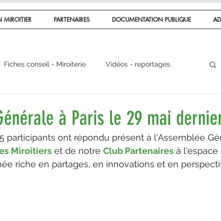
 MIROITIER
PARTENAIRES
DOCUMENTATION PUBLIQUE
AD
Fiches conseil - Miroiterie
Vidéos - reportages
iers du verre
Économie - Marché
énérale à Paris le 29 mai dernie
45 participants ont répondu présent à l'Assemblée Gé
es Miroitiers
 et de notre 
Club Partenaires
 à l'espac
née riche en partages, en innovations et en perspecti