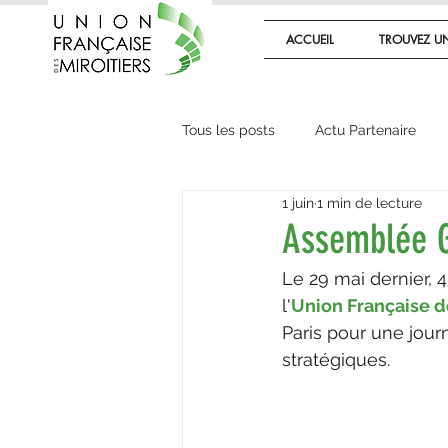
ACCUEIL
TROUVEZ UN
Tous les posts
Actu Partenaire
1 juin
1 min de lecture
Les actus de l'Union
Les mét
Assemblée G
Le 29 mai dernier, 
Actualité technique
l'
Union Française d
Paris pour une jour
stratégiques.