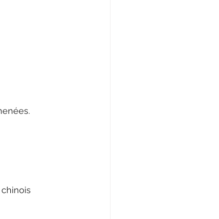
menées.
 chinois 