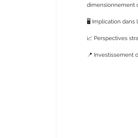
dimensionnement q
🖥️ Implication dan
📈 Perspectives str
📍 Investissement 