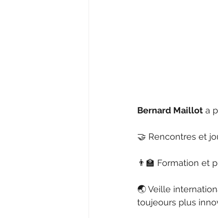
Bernard Maillot
 a 
🤝 Rencontres et jo
👨‍🏫 Formation et 
🌏 Veille internatio
toujeours plus inno