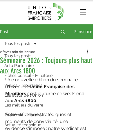
S'inscrire
Post
Tous les posts
2 févr.
1 min de lecture
Tous les posts
Séminaire 2026 : Toujours plus haut
Actu Partenaire
aux Arcs 1800
Fiches conseil - Miroiterie
Une nouvelle édition du séminaire 
Vidéos - reportages
d'hiver de l'
Union Française des 
Miroitiers
 s'est clôturée ce week-end 
Les actus de l'Union
aux 
Arcs 1800
. 
Les métiers du verre
Entre réflexions stratégiques et 
Économie - Marché
moments de convivialité, une 
Actualité technique
évidence s'impose : notre syndicat est 