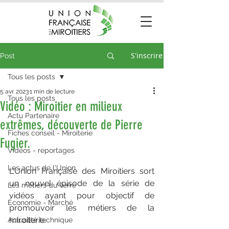
S'inscrire
Post
Tous les posts
5 avr. 2023
1 min de lecture
Tous les posts
Vidéo : Miroitier en milieux
Actu Partenaire
extrêmes, découverte de Pierre
Fiches conseil - Miroiterie
Fugier.
Vidéos - reportages
Les actus de l'Union
L'Union Française des Miroitiers sort 
un nouvel épisode de la série de 
Les métiers du verre
vidéos ayant pour objectif de 
Économie - Marché
promouvoir les métiers de la 
miroiterie.
Actualité technique