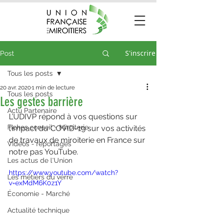
S'inscrire
Post
Tous les posts
20 avr. 2020
1 min de lecture
Tous les posts
Les gestes barrière
Actu Partenaire
L’UDIVP répond à vos questions sur 
Fiches conseil - Miroiterie
l’impact du COVID-19 sur vos activités 
de travaux de miroiterie en France sur 
Vidéos - reportages
notre pas YouTube.
Les actus de l'Union
https://www.youtube.com/watch?
Les métiers du verre
v=exMdM6K0z1Y
Économie - Marché
Actualité technique