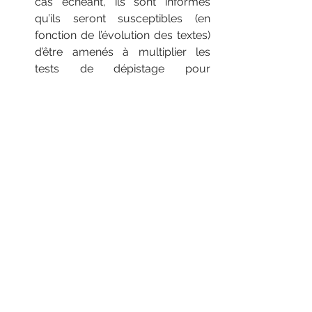
cas échéant, ils sont informés 
qu’ils seront susceptibles (en 
fonction de l’évolution des textes) 
d’être amenés à multiplier les 
tests de dépistage pour 
poursuivre leur activité au-delà 
du 30 août 2021.
7 jours après la deuxième injection 
pour les vaccins à double injections 
(Pfizer, Moderna, AstraZeneca)
4 semaines après l’injection pour 
les vaccins avec une seule injection 
(Johnson & Johnson )
7 jours après l’injection pour les 
vaccins chez les personnes ayant 