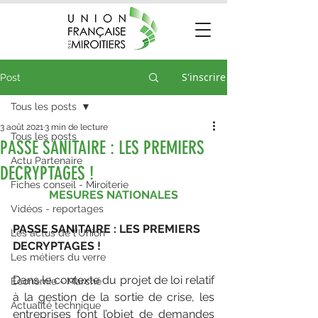
S'inscrire
Post
Tous les posts
3 août 2021
3 min de lecture
Tous les posts
PASSE SANITAIRE : LES PREMIERS
Actu Partenaire
DECRYPTAGES !
Fiches conseil - Miroiterie
MESURES NATIONALES
Vidéos - reportages
PASSE SANITAIRE : LES PREMIERS 
Les actus de l'Union
DECRYPTAGES !
Les métiers du verre
Dans le contexte du projet de loi relatif 
Économie - Marché
à la gestion de la sortie de crise, les 
Actualité technique
entreprises font l’objet de demandes 